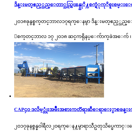
ဒိန္း​မတ္​ဧည့္သည္ေတာ္သည္ကြၽန္ပ္တုိ႔စက္ရံုကုိစူး​စမ
၂၀၁၈ခုနွစ္စက္​တင္​ဘာ​လ၁၇ရက္ေနမွာ ဒိန္း​မတ္​ဧည့္သည

စက္​တင္​ဘာ​လ ၁၇ ၂၀၁၈ ဆင္​က​ရို​နပ္ေက်ာက္​ခဲ​အ​ေက်
CAP၄၀ ဒလိမ့္တုံးအမ်ဳိးအစားကတၱရာဆီေရာေႏွာစခန္းက
၂၀၁၇ခုနစ္ဇန္နဝါရီလ၂၀ရက္ေန႔မွာရာသီဥတုသိပ္မေကာင