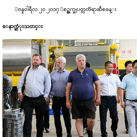

ဇန္နဝါရီလ ၂၀ ၂၀၁၇

စဥ္ဆက္မျပတ္ကတၱရာဆီစခန္း
ေနာက္ဆံုးသတင္း