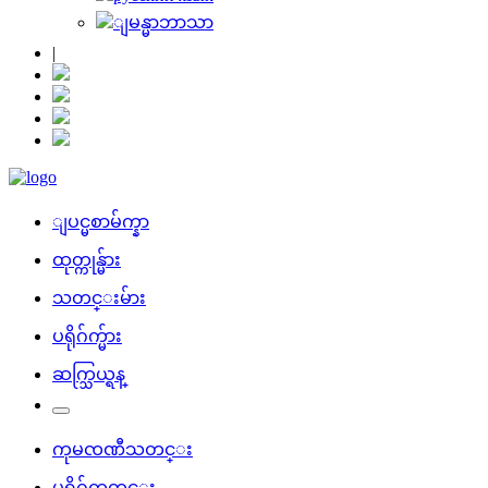
ျမန္မာဘာသာ
|
ျပင္မစာမ်က္နာ
ထုတ္ကုန္မ်ား
သတင္းမ်ား
ပ​ရို​ဂ်က္မ်ား
ဆက္သြယ္ရန္
ကု​မၸ​ဏီသတင္း
ပ​ရို​ဂ်က္သတင္း