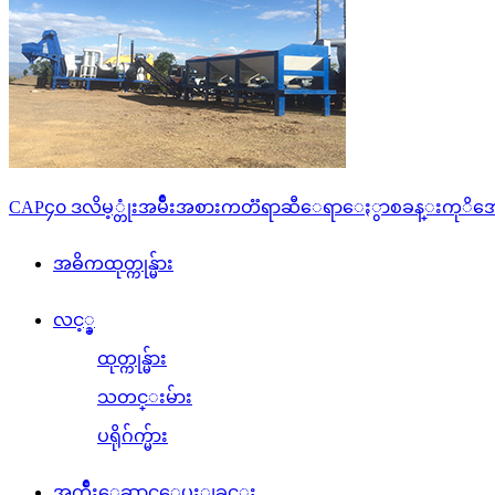
CAP၄၀ ဒလိမ့္တုံးအမ်ဳိးအစားကတၱရာဆီေရာေႏွာစခန္းကုိအေရ
အဓိကထုတ္ကုန္မ်ား
လင့္ခ္
ထုတ္ကုန္မ်ား
သတင္းမ်ား
ပ​ရို​ဂ်က္မ်ား
အ​က်ိဳး​ေဆာင္​ေပး​ျခင္း