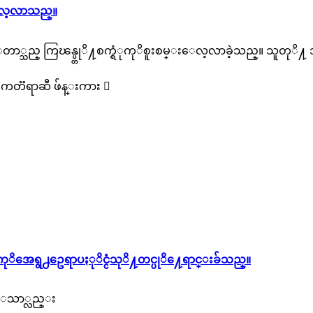
္းေလ့လာသည္။
္ေတာ္သည္ ကြၽန္ပ္တုိ႔စက္ရံုကုိစူး​စမ္းေလ့လာခဲ့သည္။ သူတုိ
 ၊ ကတၱရာဆီ ဖ်န္းကား

ုိအေရွ႕ဥေရာပႏုိင္ငံသုိ႔တင္ပုိ႔ေရာင္းခ်သည္။
္းေသာ္လည္း