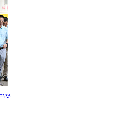
လာသည္။