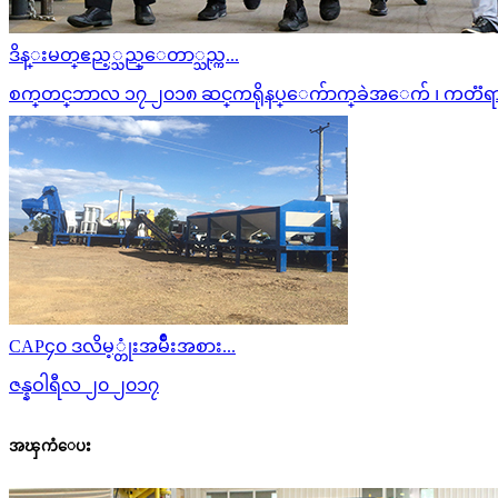
ဒိန္း​မတ္​ဧည့္သည္ေတာ္သည္က...
စက္​တင္​ဘာ​လ ၁၇ ၂၀၁၈ ဆင္​က​ရို​နပ္ေက်ာက္​ခဲ​အ​ေက် ၊ ကတၱရ
CAP၄၀ ဒလိမ့္တုံးအမ်ဳိးအစား...
ဇန္နဝါရီလ ၂၀ ၂၀၁၇
အၾကံေပး