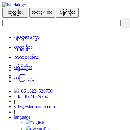
ထုတ္ကုန္မ်ား
သတင္းမ်ား
ပ​ရို​ဂ်က္မ်ား
ျပင္မစာမ်က္နာ
ထုတ္ကုန္မ်ား
သတင္းမ်ား
ပ​ရို​ဂ်က္မ်ား
ဆက္သြယ္ရန္
+86 18224529750
+86-18224529750
|
sales@sinoroader.com
|
language
English
русский язык