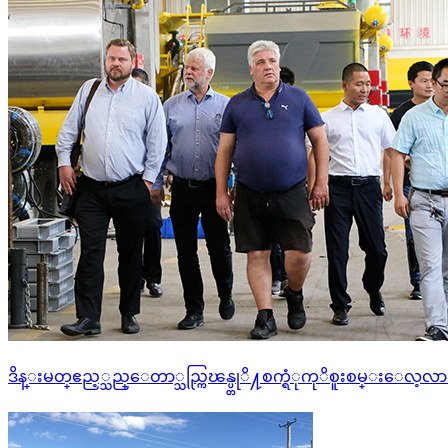
ဒိန္း​မတ္​ဧည့္သည္ေတာ္သည္ကြၽန္ပ္တုိ႔စက္ရံုကုိစူး​စမ္းေလ့