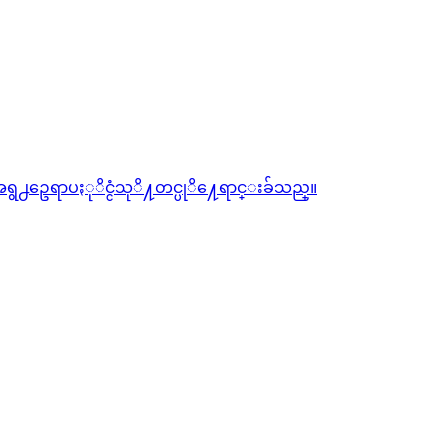
ွ႕ဥေရာပႏုိင္ငံသုိ႔တင္ပုိ႔ေရာင္းခ်သည္။