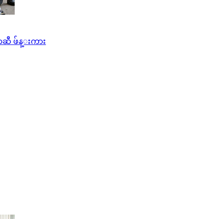
ာဆီ ဖ်န္းကား