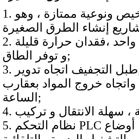
1. اثتسمار مبدأية قليل ، سعرها رخيص ونوعية ممتازة ، وهو
2. بل التجفيف وطبل الخلط بجسم واحد ،فقدان حرارة قليلة
و توفر الطاق;
3. هيكل بسيط و سهلة التحكم ,طبل التجفيف اتجاه تدوير
اتجاه خروج المواد بعقارب
الساعة;
5. نظام التحكم PLC مع شاشاة خصة يمكن تبديل بين أوضاع